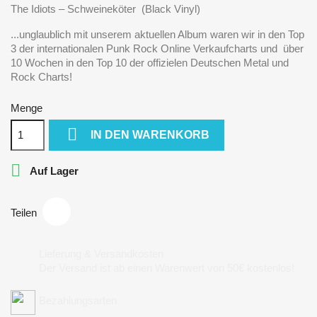
The Idiots – Schweineköter (Black Vinyl)
...unglaublich mit unserem aktuellen Album waren wir in den Top
3 der internationalen Punk Rock Online Verkaufcharts und über
10 Wochen in den Top 10 der offizielen Deutschen Metal und
Rock Charts!
Menge

IN DEN WARENKORB

Auf Lager
Teilen
Lieferung & Versandkosten
Der Versand ist ab einen Warenwert von 50€ kostenlos!
Bezahlungsarten