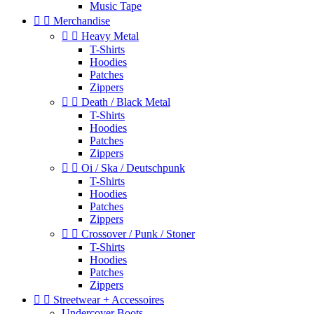
Music Tape


Merchandise


Heavy Metal
T-Shirts
Hoodies
Patches
Zippers


Death / Black Metal
T-Shirts
Hoodies
Patches
Zippers


Oi / Ska / Deutschpunk
T-Shirts
Hoodies
Patches
Zippers


Crossover / Punk / Stoner
T-Shirts
Hoodies
Patches
Zippers


Streetwear + Accessoires
Undercover Boots