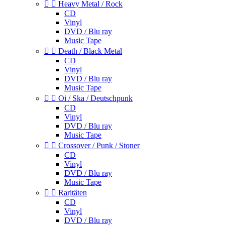


Heavy Metal / Rock
CD
Vinyl
DVD / Blu ray
Music Tape


Death / Black Metal
CD
Vinyl
DVD / Blu ray
Music Tape


Oi / Ska / Deutschpunk
CD
Vinyl
DVD / Blu ray
Music Tape


Crossover / Punk / Stoner
CD
Vinyl
DVD / Blu ray
Music Tape


Raritäten
CD
Vinyl
DVD / Blu ray