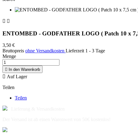


ENTOMBED - GODFATHER LOGO ( Patch 10 x 7,5
3,50 €
Bruttopreis
ohne Versandkosten
Lieferzeit 1 - 3 Tage
Menge

In den Warenkorb

Auf Lager
Teilen
Teilen
Lieferung & Versandkosten
Der Versand ist ab einen Warenwert von 50€ kostenlos!