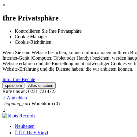
×
Ihre Privatsphäre
Kontrollieren Sie Ihre Privatsphäre
Cookie Manager
Cookie-Richtlinien
Wenn Sie eine Website besuchen, können Informationen in Ihrem Brows
Internet-Gerät (Computer, Tablet oder Handy) beziehen, werden haupt
Website erfahren und die Einstellung nicht notwendiger Cookies verh
Website-Erfahrung und die Dienste haben, die wir anbieten können.
Info: Ihre Rechte
speichern
Alles erlauben
Rufe uns an:
0231-7214723

Anmelden
shopping_cart
Warenkorb
(0)

Neuheiten


CDs + Vinyl