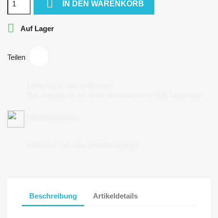

IN DEN WARENKORB

Auf Lager
Teilen
Lieferung & Versandkosten
Der Versand ist ab einen Warenwert von 50€ kostenlos!
Bezahlungsarten
Probleme mit dem Bestellvorgang?
Beschreibung
Artikeldetails