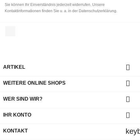
Sie können Ihr Einverständnis jederzeit widerrufen. Unsere
Kontaktinformationen finden Sie u. a. in der Datenschutzerklärung.
Facebook

ARTIKEL

WEITERE ONLINE SHOPS

WER SIND WIR?

IHR KONTO
key
KONTAKT