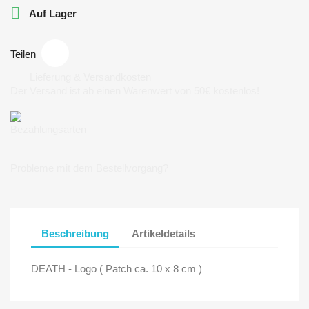

Auf Lager
Teilen
Lieferung & Versandkosten
Der Versand ist ab einen Warenwert von 50€ kostenlos!
Bezahlungsarten
Probleme mit dem Bestellvorgang?
Beschreibung
Artikeldetails
DEATH - Logo ( Patch ca. 10 x 8 cm )