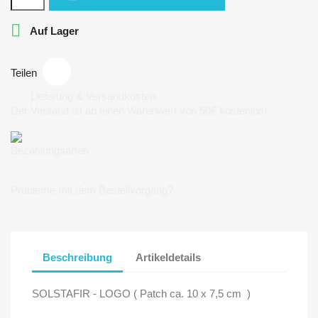

Auf Lager
Teilen
Lieferung & Versandkosten
Der Versand ist ab einen Warenwert von 50€ kostenlos!
Bezahlungsarten
Probleme mit dem Bestellvorgang?
Beschreibung
Artikeldetails
SOLSTAFIR - LOGO ( Patch ca. 10 x 7,5 cm )