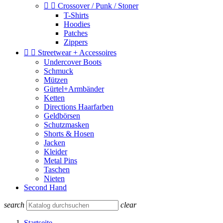


Crossover / Punk / Stoner
T-Shirts
Hoodies
Patches
Zippers


Streetwear + Accessoires
Undercover Boots
Schmuck
Mützen
Gürtel+Armbänder
Ketten
Directions Haarfarben
Geldbörsen
Schutzmasken
Shorts & Hosen
Jacken
Kleider
Metal Pins
Taschen
Nieten
Second Hand
search
clear
Startseite