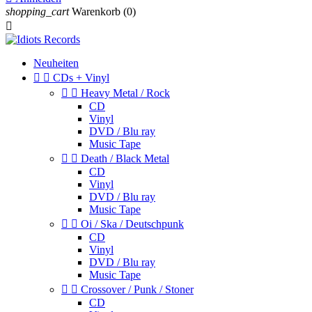
shopping_cart
Warenkorb
(0)

Neuheiten


CDs + Vinyl


Heavy Metal / Rock
CD
Vinyl
DVD / Blu ray
Music Tape


Death / Black Metal
CD
Vinyl
DVD / Blu ray
Music Tape


Oi / Ska / Deutschpunk
CD
Vinyl
DVD / Blu ray
Music Tape


Crossover / Punk / Stoner
CD