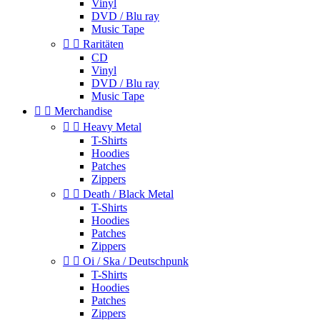
Vinyl
DVD / Blu ray
Music Tape


Raritäten
CD
Vinyl
DVD / Blu ray
Music Tape


Merchandise


Heavy Metal
T-Shirts
Hoodies
Patches
Zippers


Death / Black Metal
T-Shirts
Hoodies
Patches
Zippers


Oi / Ska / Deutschpunk
T-Shirts
Hoodies
Patches
Zippers