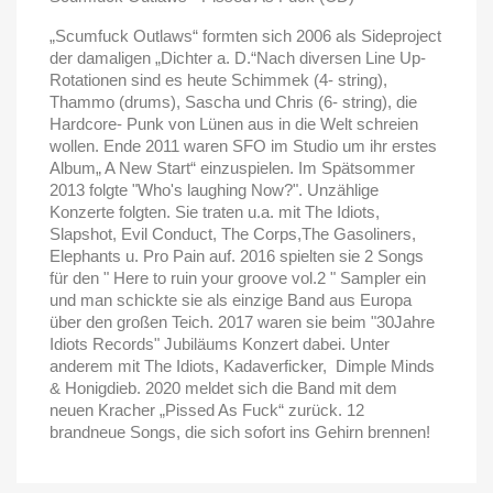
„Scumfuck Outlaws“ formten sich 2006 als Sideproject
der damaligen „Dichter a. D.“Nach diversen Line Up-
Rotationen sind es heute Schimmek (4- string),
Thammo (drums), Sascha und Chris (6- string), die
Hardcore- Punk von Lünen aus in die Welt schreien
wollen. Ende 2011 waren SFO im Studio um ihr erstes
Album„ A New Start“ einzuspielen. Im Spätsommer
2013 folgte "Who's laughing Now?". Unzählige
Konzerte folgten. Sie traten u.a. mit The Idiots,
Slapshot, Evil Conduct, The Corps,The Gasoliners,
Elephants u. Pro Pain auf. 2016 spielten sie 2 Songs
für den " Here to ruin your groove vol.2 " Sampler ein
und man schickte sie als einzige Band aus Europa
über den großen Teich.
2017 waren sie beim "30Jahre
Idiots Records" Jubiläums Konzert dabei. Unter
anderem mit The Idiots, Kadaverficker,
Dimple Minds
& Honigdieb. 2020 meldet sich die Band mit dem
neuen Kracher „Pissed As Fuck“ zurück. 12
brandneue Songs, die sich sofort ins Gehirn brennen!