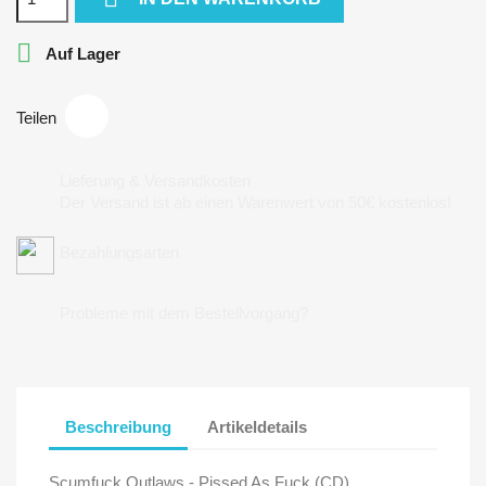

Auf Lager
Teilen
Lieferung & Versandkosten
Der Versand ist ab einen Warenwert von 50€ kostenlos!
Bezahlungsarten
Probleme mit dem Bestellvorgang?
Beschreibung
Artikeldetails
Scumfuck Outlaws - Pissed As Fuck (CD)