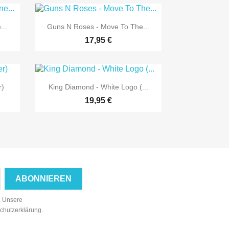

Vorschau
...
Guns N Roses - Move To The...
17,95 €

Vorschau
r)
King Diamond - White Logo (...
19,95 €
n. Unsere
schutzerklärung.