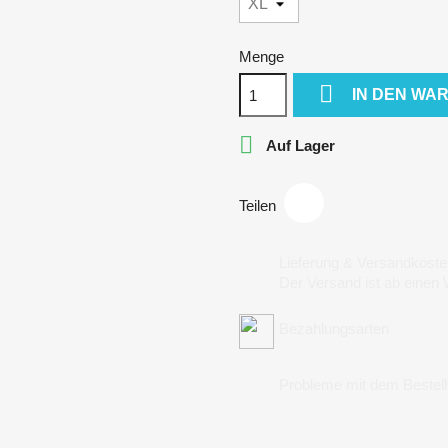
Menge

IN DEN WA

Auf Lager
Teilen
Lieferung & Versandkoste
Der Versand ist ab einen
Bezahlungsarten
Probleme mit dem Bestel