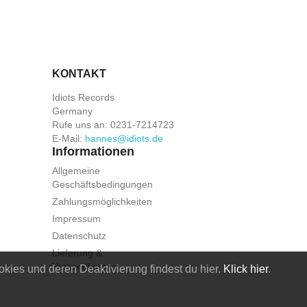
KONTAKT
Idiots Records
Germany
Rufe uns an:
0231-7214723
E-Mail:
hannes@idiots.de
Informationen
Allgemeine
Geschäftsbedingungen
Zahlungsmöglichkeiten
Impressum
Datenschutz
Lieferung &
Versandkosten
kies und deren Deaktivierung findest du hier.
Klick hier
.