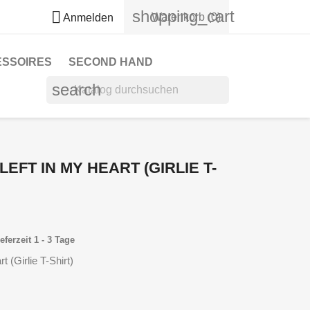
shopping_cart

Warenkorb
(0)
Anmelden
ESSOIRES
SECOND HAND
search
LEFT IN MY HEART (GIRLIE T-
eferzeit 1 - 3 Tage
t (Girlie T-Shirt)