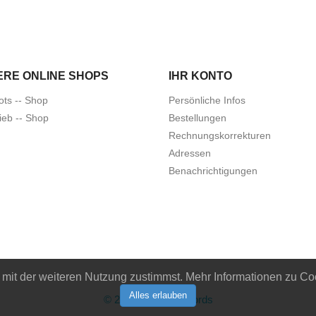
ERE ONLINE SHOPS
IHR KONTO
ots -- Shop
Persönliche Infos
ieb -- Shop
Bestellungen
Rechnungskorrekturen
Adressen
Benachrichtigungen
it der weiteren Nutzung zustimmst. Mehr Informationen zu Coo
Alles erlauben
© 2026 - Idiots Records