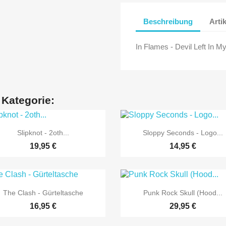
Beschreibung
Arti
In Flames - Devil Left In My
 Kategorie:


Vorschau
Vorschau
Slipknot - 2oth...
Sloppy Seconds - Logo...
19,95 €
14,95 €


Vorschau
Vorschau
The Clash - Gürteltasche
Punk Rock Skull (Hood...
16,95 €
29,95 €