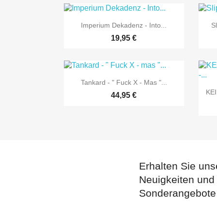

Vorschau
Imperium Dekadenz - Into...
S
19,95 €

Vorschau
Tankard - " Fuck X - Mas "...
KEI
44,95 €
Erhalten Sie uns
Neuigkeiten und
Sonderangebote