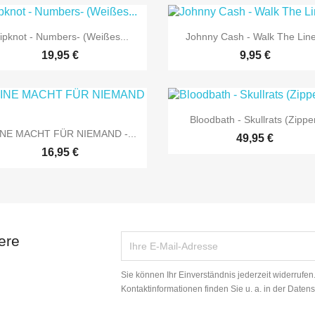


Vorschau
Vorschau
lipknot - Numbers- (Weißes...
Johnny Cash - Walk The Line
19,95 €
9,95 €

Vorschau
Bloodbath - Skullrats (Zippe

Vorschau
NE MACHT FÜR NIEMAND -...
49,95 €
16,95 €
ere
Sie können Ihr Einverständnis jederzeit widerrufe
Kontaktinformationen finden Sie u. a. in der Daten