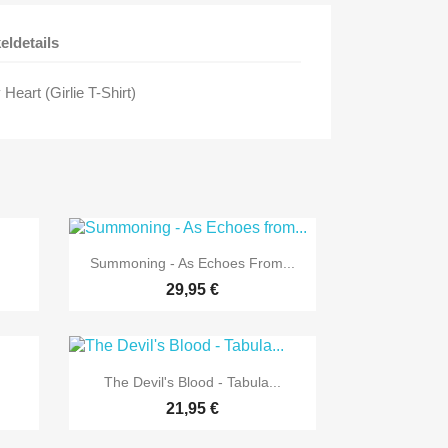
keldetails
 Heart (Girlie T-Shirt)

Vorschau
Summoning - As Echoes From...
29,95 €

Vorschau
The Devil's Blood - Tabula...
21,95 €