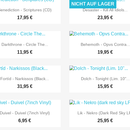
NICHT AUF LAGER


Vorschau
Vorschau
enediction - Scriptures (CD)
Desaster - Kill All Idiols...
17,95 €
23,95 €


Vorschau
Vorschau
Darkthrone - Circle The...
Behemoth - Opvs Contra...
11,95 €
19,95 €


Vorschau
Vorschau
Fortíd - Narkissos (Black...
Dolch - Tonight (Lim. 10"...
31,95 €
15,95 €


Vorschau
Vorschau
Duivel - Duivel (7inch Vinyl)
Lik - Nekro (dark Red Sky L
6,95 €
25,95 €