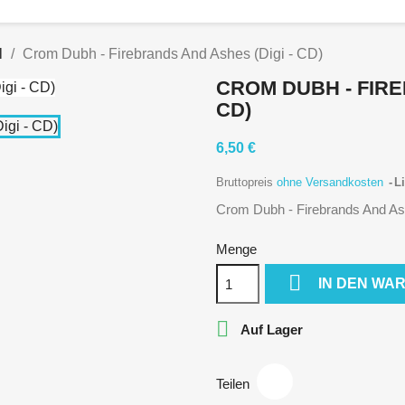
l
Crom Dubh - Firebrands And Ashes (Digi - CD)
CROM DUBH - FIRE
CD)
6,50 €
Bruttopreis
ohne Versandkosten
Li
Crom Dubh - Firebrands And As
Menge

IN DEN WA

Auf Lager
Teilen