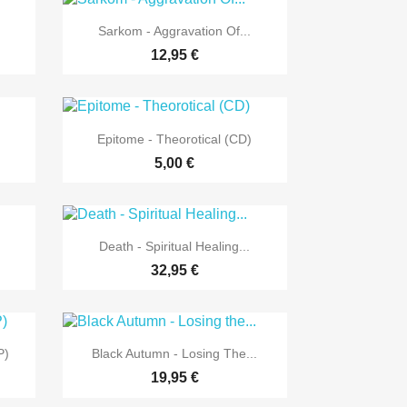

Vorschau
Sarkom - Aggravation Of...
12,95 €

Vorschau
Epitome - Theorotical (CD)
5,00 €

Vorschau
Death - Spiritual Healing...
32,95 €

Vorschau
P)
Black Autumn - Losing The...
19,95 €