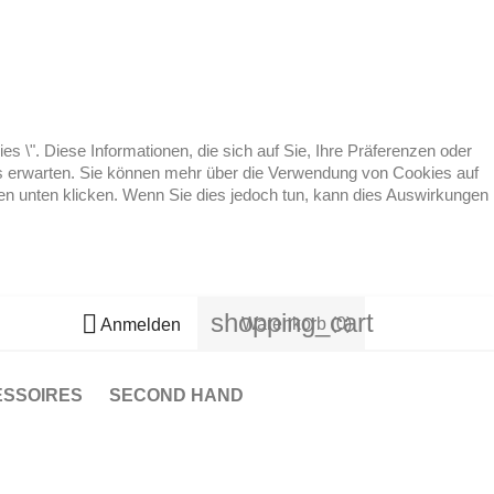
 \". Diese Informationen, die sich auf Sie, Ihre Präferenzen oder
 es erwarten. Sie können mehr über die Verwendung von Cookies auf
ten unten klicken. Wenn Sie dies jedoch tun, kann dies Auswirkungen
shopping_cart

Warenkorb
(0)
Anmelden
ESSOIRES
SECOND HAND