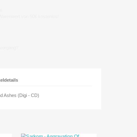
n
 Warenwert von 50€ kostenlos!
lvorgang?
keldetails
d Ashes (Digi - CD)