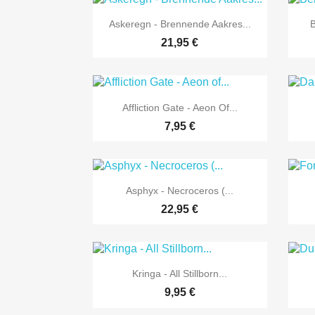

Vorschau
Askeregn - Brennende Aakres...
B
21,95 €

Vorschau
Affliction Gate - Aeon Of...
7,95 €

Vorschau
Asphyx - Necroceros (...
22,95 €

Vorschau
Kringa - All Stillborn...
9,95 €