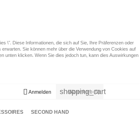
 \". Diese Informationen, die sich auf Sie, Ihre Präferenzen oder
 es erwarten. Sie können mehr über die Verwendung von Cookies auf
ten unten klicken. Wenn Sie dies jedoch tun, kann dies Auswirkungen
shopping_cart

Warenkorb
(0)
Anmelden
ESSOIRES
SECOND HAND