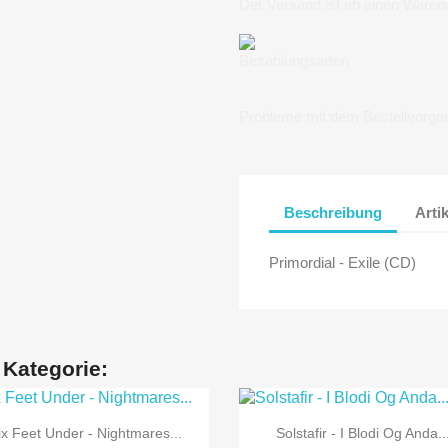
Der Versand ist ab einen Waren
Bezahlungsarten
Probleme mit dem Bestellvorga
Beschreibung
Arti
Primordial - Exile (CD)
 Kategorie:


Vorschau
Vorschau
ix Feet Under - Nightmares...
Solstafir - I Blodi Og Anda..