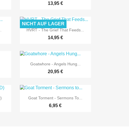
13,95 €
NICHT AUF LAGER

Vorschau
.
HVRT - The Grief That Feeds...
14,95 €

Vorschau
Goatwhore - Angels Hung...
20,95 €

Vorschau
D)
Goat Torment - Sermons To...
6,95 €