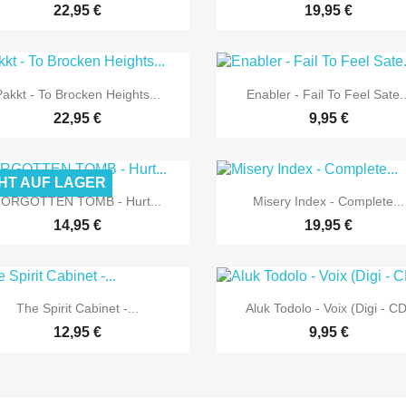
22,95 €
19,95 €


Vorschau
Vorschau
Pakkt - To Brocken Heights...
Enabler - Fail To Feel Sate..
22,95 €
9,95 €
HT AUF LAGER


Vorschau
Vorschau
ORGOTTEN TOMB - Hurt...
Misery Index - Complete...
14,95 €
19,95 €


Vorschau
Vorschau
The Spirit Cabinet -...
Aluk Todolo - Voix (Digi - C
12,95 €
9,95 €