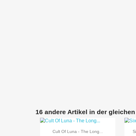
16 andere Artikel in der gleichen

Vorschau
Cult Of Luna - The Long...
S