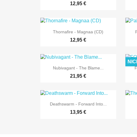
12,95 €

Vorschau
Thornafire - Magnaa (CD)
12,95 €
NIC

Vorschau
Nubivagant - The Blame...
F
21,95 €

Vorschau
Deathswarm - Forward Into...
13,95 €