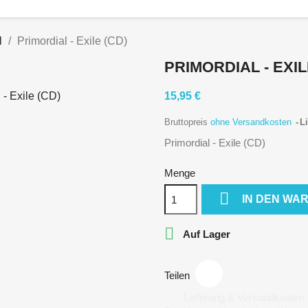
l
Primordial - Exile (CD)
PRIMORDIAL - EXIL
15,95 €
Bruttopreis
ohne Versandkosten
Li
Primordial - Exile (CD)
Menge

IN DEN WA

Auf Lager
Teilen
Lieferung & Versandkosten