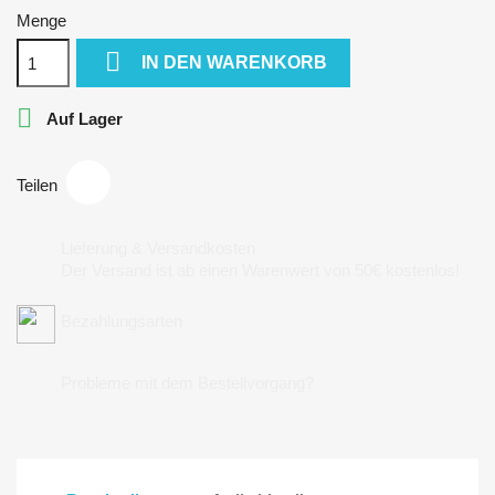
Menge

IN DEN WARENKORB

Auf Lager
Teilen
Lieferung & Versandkosten
Der Versand ist ab einen Warenwert von 50€ kostenlos!
Bezahlungsarten
Probleme mit dem Bestellvorgang?