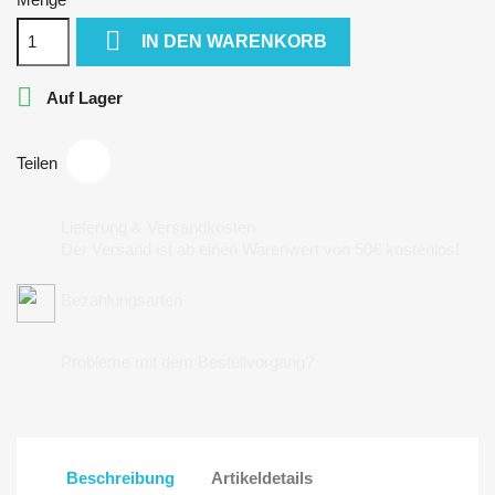

IN DEN WARENKORB

Auf Lager
Teilen
Lieferung & Versandkosten
Der Versand ist ab einen Warenwert von 50€ kostenlos!
Bezahlungsarten
Probleme mit dem Bestellvorgang?
Beschreibung
Artikeldetails