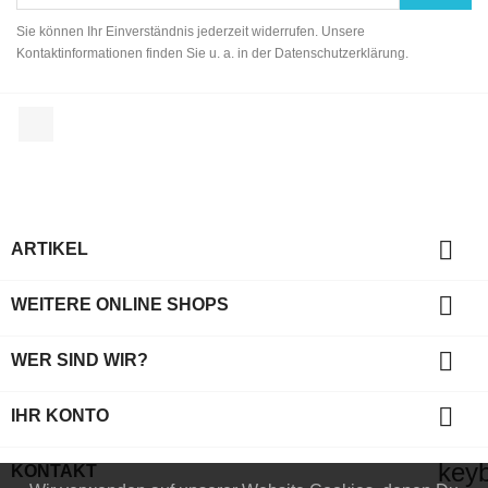
Sie können Ihr Einverständnis jederzeit widerrufen. Unsere
Kontaktinformationen finden Sie u. a. in der Datenschutzerklärung.
Facebook

ARTIKEL

WEITERE ONLINE SHOPS

WER SIND WIR?

IHR KONTO
key
KONTAKT