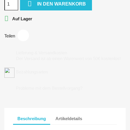

IN DEN WARENKORB

Auf Lager
Teilen
Lieferung & Versandkosten
Der Versand ist ab einen Warenwert von 50€ kostenlos!
Bezahlungsarten
Probleme mit dem Bestellvorgang?
Beschreibung
Artikeldetails