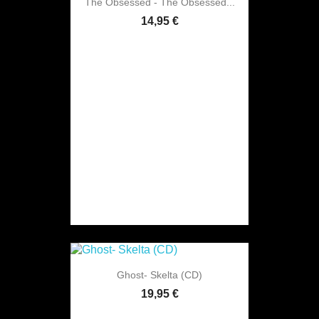
The Obsessed - The Obsessed...
14,95 €
Ghost- Skelta (CD)
19,95 €