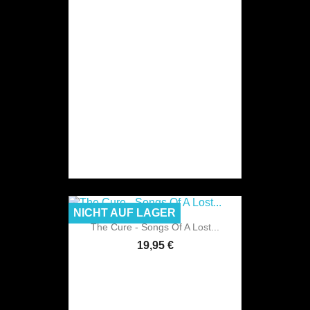
NICHT AUF LAGER
The Cure - Songs Of A Lost...
19,95 €