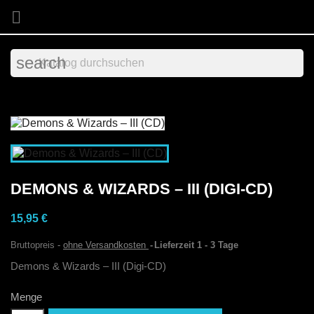

search
DEMONS & WIZARDS – III (DIGI-CD)
15,95 €
Bruttopreis
ohne Versandkosten
Lieferzeit 1 - 3 Tage
Demons & Wizards – III (Digi-CD)
Menge