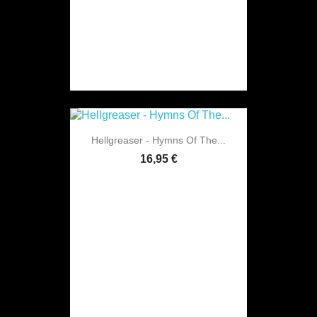
Hellgreaser - Hymns Of The...
16,95 €