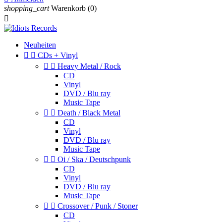
shopping_cart
Warenkorb
(0)

Neuheiten


CDs + Vinyl


Heavy Metal / Rock
CD
Vinyl
DVD / Blu ray
Music Tape


Death / Black Metal
CD
Vinyl
DVD / Blu ray
Music Tape


Oi / Ska / Deutschpunk
CD
Vinyl
DVD / Blu ray
Music Tape


Crossover / Punk / Stoner
CD