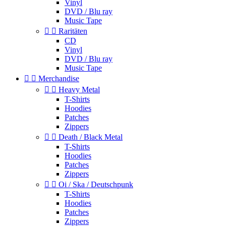
Vinyl
DVD / Blu ray
Music Tape


Raritäten
CD
Vinyl
DVD / Blu ray
Music Tape


Merchandise


Heavy Metal
T-Shirts
Hoodies
Patches
Zippers


Death / Black Metal
T-Shirts
Hoodies
Patches
Zippers


Oi / Ska / Deutschpunk
T-Shirts
Hoodies
Patches
Zippers