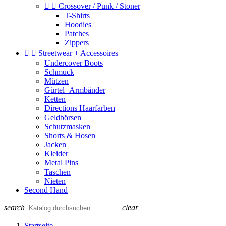


Crossover / Punk / Stoner
T-Shirts
Hoodies
Patches
Zippers


Streetwear + Accessoires
Undercover Boots
Schmuck
Mützen
Gürtel+Armbänder
Ketten
Directions Haarfarben
Geldbörsen
Schutzmasken
Shorts & Hosen
Jacken
Kleider
Metal Pins
Taschen
Nieten
Second Hand
search
clear
Startseite