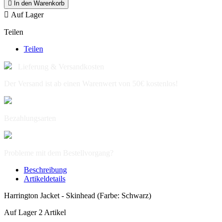

In den Warenkorb

Auf Lager
Teilen
Teilen
Lieferung & Versandkosten
Der Versand ist ab einen Warenwert von 50€ kostenlos!
Bezahlungsarten
Probleme mit dem Bestellvorgang?
Beschreibung
Artikeldetails
Harrington Jacket - Skinhead (Farbe: Schwarz)
Auf Lager
2 Artikel