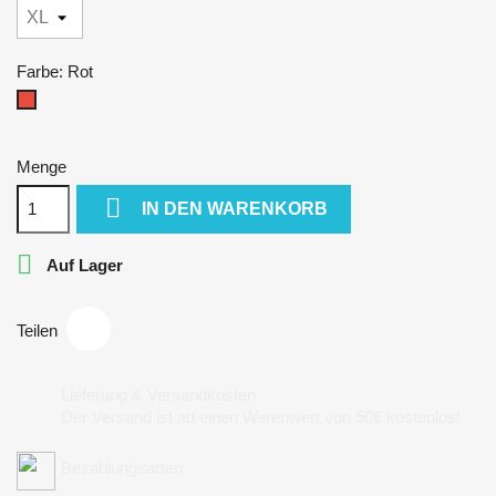
Farbe: Rot
Rot
Menge

IN DEN WARENKORB

Auf Lager
Teilen
Lieferung & Versandkosten
Der Versand ist ab einen Warenwert von 50€ kostenlos!
Bezahlungsarten