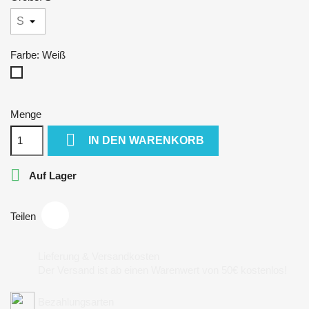
Farbe: Weiß
Weiß
Menge

IN DEN WARENKORB

Auf Lager
Teilen
Lieferung & Versandkosten
Der Versand ist ab einen Warenwert von 50€ kostenlos!
Bezahlungsarten