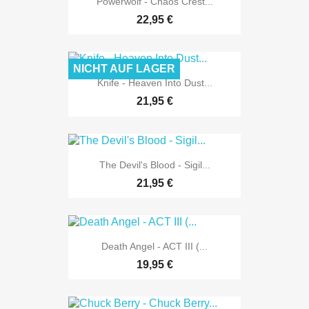
Powerwolf - Chaos Crest...
22,95 €
NICHT AUF LAGER
Knife - Heaven Into Dust...
21,95 €
The Devil's Blood - Sigil...
21,95 €
Death Angel - ACT III (...
19,95 €