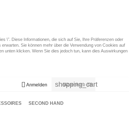
 \". Diese Informationen, die sich auf Sie, Ihre Präferenzen oder
 es erwarten. Sie können mehr über die Verwendung von Cookies auf
ten unten klicken. Wenn Sie dies jedoch tun, kann dies Auswirkungen
shopping_cart

Warenkorb
(0)
Anmelden
ESSOIRES
SECOND HAND