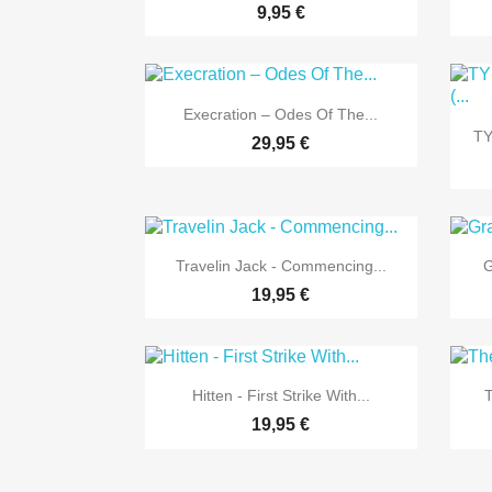
9,95 €

Vorschau
Execration ‎– Odes Of The...
TY
29,95 €

Vorschau
Travelin Jack - Commencing...
G
19,95 €

Vorschau
Hitten - First Strike With...
19,95 €