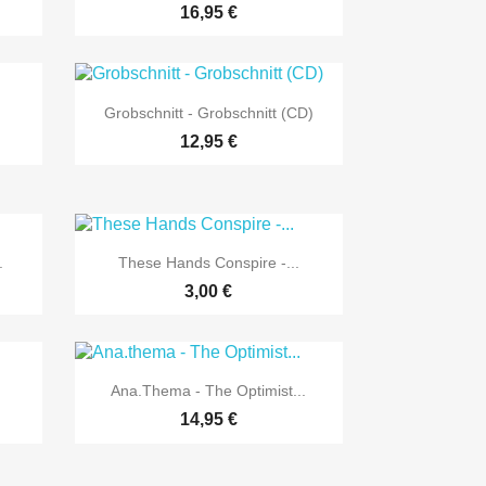
16,95 €

Vorschau
Grobschnitt - Grobschnitt (CD)
12,95 €

Vorschau
.
These Hands Conspire -...
3,00 €

Vorschau
Ana.thema - The Optimist...
14,95 €