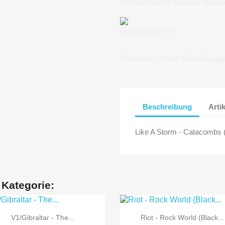
Der Versand ist ab einen Waren
Bezahlungsarten
Probleme mit dem Bestellvorga
Beschreibung
Arti
Like A Storm - Catacombs
 Kategorie:


Vorschau
Vorschau
V1/Gibraltar - The...
Riot - Rock World (Black...