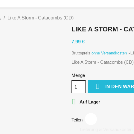
k
Like A Storm - Catacombs (CD)
LIKE A STORM - C
7,99 €
Bruttopreis
ohne Versandkosten
Li
Like A Storm - Catacombs (CD)
Menge

IN DEN WA

Auf Lager
Teilen
Lieferung & Versandkosten