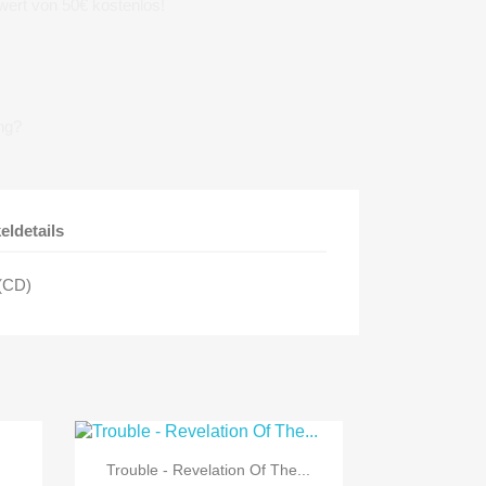
wert von 50€ kostenlos!
ng?
keldetails
 (CD)

Vorschau
Trouble - Revelation Of The...