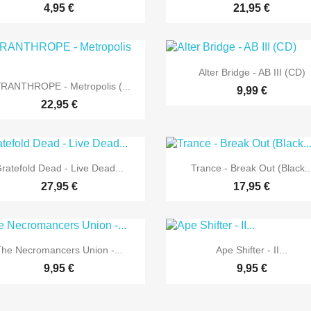
4,95 €
21,95 €

Vorschau
Alter Bridge - AB III (CD)

Vorschau
RANTHROPE - Metropolis (...
9,99 €
22,95 €


Vorschau
Vorschau
ratefold Dead - Live Dead...
Trance - Break Out (Black..
27,95 €
17,95 €


Vorschau
Vorschau
The Necromancers Union -...
Ape Shifter - II...
9,95 €
9,95 €