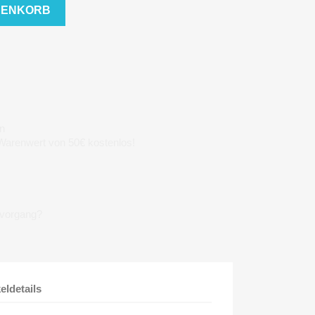
RENKORB
n
 Warenwert von 50€ kostenlos!
lvorgang?
keldetails