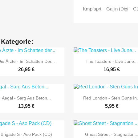
Kmpfsprt – Gaijin (Digi – C
 Kategorie:


Vorschau
Vorschau
ie Ärzte - Im Schatten Der...
The Toasters - Live June...
26,95 €
16,95 €


Vorschau
Vorschau
Aegal - Sarg Aus Beton...
Red London - Sten Guns In.
13,95 €
5,95 €


Vorschau
Vorschau
Brigade S - Aso Pack (CD)
Ghost Street - Stagnation..