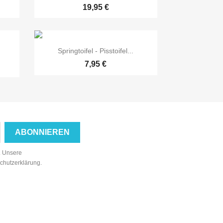
19,95 €

Vorschau
Springtoifel - Pisstoifel...
7,95 €
n. Unsere
schutzerklärung.