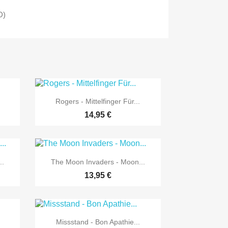
D)

Vorschau
Rogers - Mittelfinger Für...
14,95 €

Vorschau
..
The Moon Invaders - Moon...
13,95 €

Vorschau
.
Missstand - Bon Apathie...