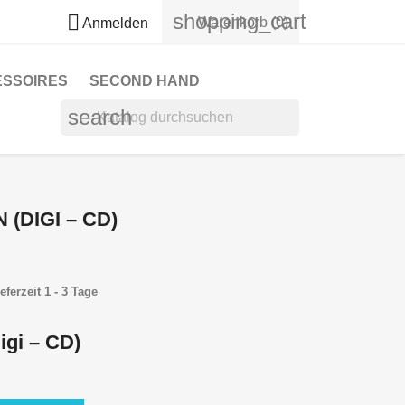
shopping_cart

Warenkorb
(0)
Anmelden
ESSOIRES
SECOND HAND
search
 (DIGI – CD)
eferzeit 1 - 3 Tage
igi – CD)