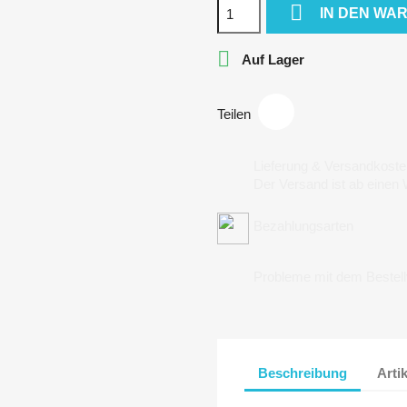

IN DEN WA

Auf Lager
Teilen
Lieferung & Versandkoste
Der Versand ist ab einen
Bezahlungsarten
Probleme mit dem Bestel
Beschreibung
Arti