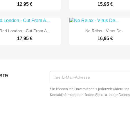
12,95 €
15,95 €


Vorschau
Vorschau
Red London - Cut From A...
No Relax - Virus De...
17,95 €
16,95 €
ere
Sie können Ihr Einverständnis jederzeit widerrufe
Kontaktinformationen finden Sie u. a. in der Daten