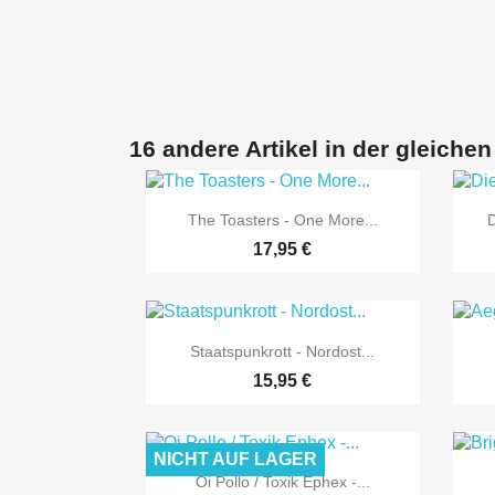
16 andere Artikel in der gleichen

Vorschau
The Toasters - One More...
D
17,95 €

Vorschau
Staatspunkrott - Nordost...
15,95 €
NICHT AUF LAGER

Vorschau
Oi Pollo / Toxik Ephex -...