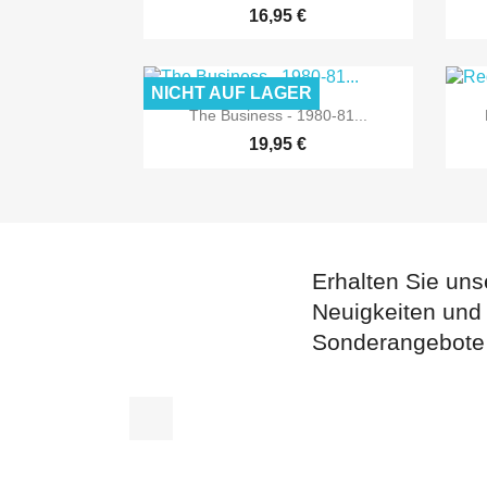
16,95 €
NICHT AUF LAGER

Vorschau
The Business - 1980-81...
19,95 €
Erhalten Sie uns
Neuigkeiten und
Sonderangebote
Facebook