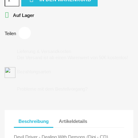

Auf Lager
Teilen
Lieferung & Versandkosten
Der Versand ist ab einen Warenwert von 50€ kostenlos!
Bezahlungsarten
Probleme mit dem Bestellvorgang?
Beschreibung
Artikeldetails
Devil Driver - Dealing With Demons (Digi - CD)