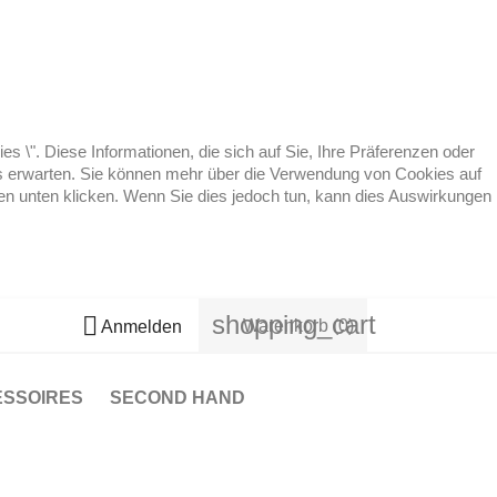
 \". Diese Informationen, die sich auf Sie, Ihre Präferenzen oder
 es erwarten. Sie können mehr über die Verwendung von Cookies auf
ten unten klicken. Wenn Sie dies jedoch tun, kann dies Auswirkungen
shopping_cart

Warenkorb
(0)
Anmelden
ESSOIRES
SECOND HAND