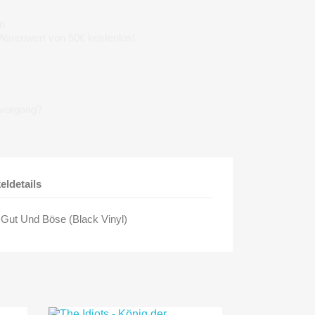
n
 Warenwert von 50€ kostenlos!
lvorgang?
keldetails
n Gut Und Böse (Black Vinyl)