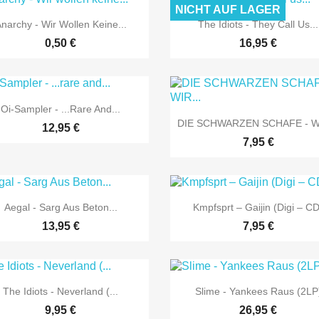
NICHT AUF LAGER


Vorschau
Vorschau
narchy - Wir Wollen Keine...
The Idiots - They Call Us...
0,50 €
16,95 €

Vorschau
Oi-Sampler - ...rare And...

Vorschau
DIE SCHWARZEN SCHAFE - WI
12,95 €
7,95 €


Vorschau
Vorschau
Aegal - Sarg Aus Beton...
Kmpfsprt – Gaijin (Digi – CD
13,95 €
7,95 €


Vorschau
Vorschau
The Idiots - Neverland (...
Slime - Yankees Raus (2LP
9,95 €
26,95 €