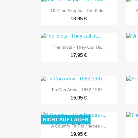

Vorschau
Ohl/The Skeptix - The Kids...
A
13,95 €

Vorschau
The Idiots - They Call Us...
17,95 €

Vorschau
Tin Can Army - 1982-1987...
15,95 €
NICHT AUF LAGER

Vorschau
A Country Fit For Heroes -...
19,95 €