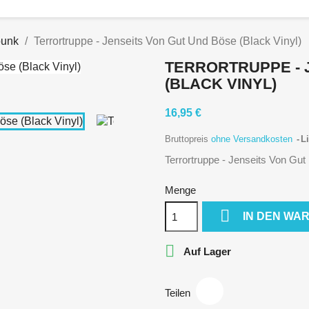
punk
Terrortruppe - Jenseits Von Gut Und Böse (Black Vinyl)
TERRORTRUPPE - 
(BLACK VINYL)
16,95 €
Bruttopreis
ohne Versandkosten
Li
Terrortruppe - Jenseits Von Gut
Menge

IN DEN WA

Auf Lager
Teilen