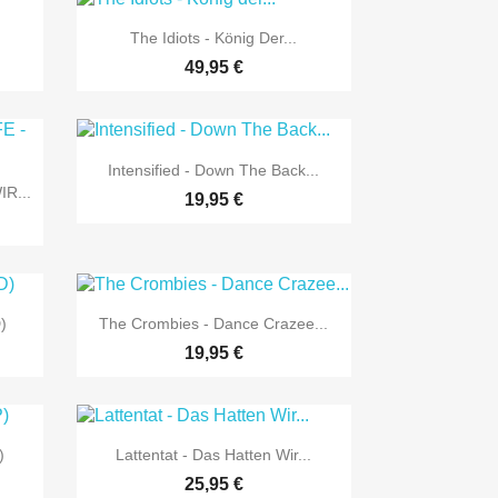

Vorschau
The Idiots - König Der...
49,95 €

Vorschau
Intensified - Down The Back...
R...
19,95 €

Vorschau
)
The Crombies - Dance Crazee...
19,95 €

Vorschau
)
Lattentat - Das Hatten Wir...
25,95 €