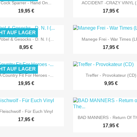


Vorschau
Vorschau
Cock Sparrer - Hand On...
ACCIDENT -CRAZY VINYL (.
19,95 €
17,95 €
HT AUF LAGER


Vorschau
Vorschau
Pöbel & Gesocks - D. N. I (...
Manege Frei - War Times (L
8,95 €
17,95 €
HT AUF LAGER


Vorschau
Vorschau
A Country Fit For Heroes -...
Treffer - Provokateur (CD)
19,95 €
9,95 €

Vorschau
Fleischwolf - Für Euch Vinyl

Vorschau
BAD MANNERS - Return Of Th
17,95 €
17,95 €