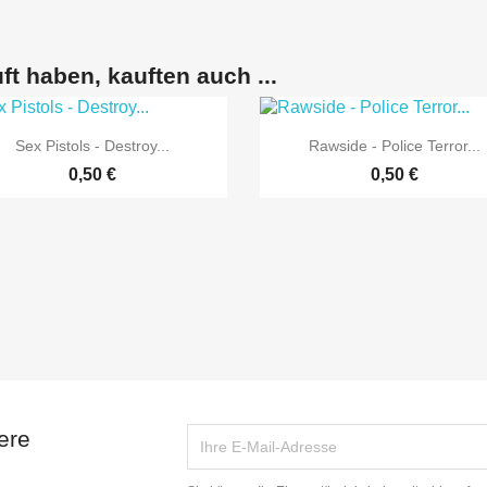
ft haben, kauften auch ...


Vorschau
Vorschau
Sex Pistols - Destroy...
Rawside - Police Terror...
0,50 €
0,50 €
ere