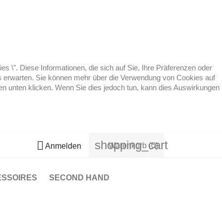
 \". Diese Informationen, die sich auf Sie, Ihre Präferenzen oder
 es erwarten. Sie können mehr über die Verwendung von Cookies auf
ten unten klicken. Wenn Sie dies jedoch tun, kann dies Auswirkungen
shopping_cart

Warenkorb
(0)
Anmelden
ESSOIRES
SECOND HAND