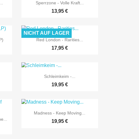

Vorschau
..
Sperrzone - Volle Kraft...
13,95 €
NICHT AUF LAGER

Vorschau
P)
Red London - Rarities...
17,95 €

Vorschau
Schleimkeim -...
19,95 €

Vorschau
Madness - Keep Moving...
e...
19,95 €