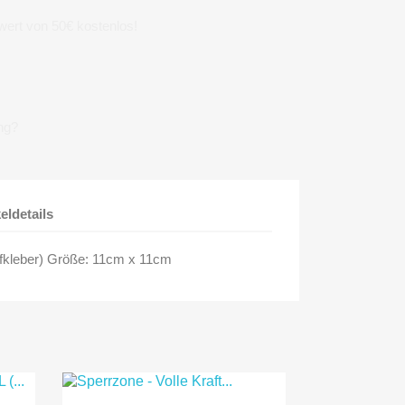
wert von 50€ kostenlos!
ng?
keldetails
fkleber) Größe: 11cm x 11cm