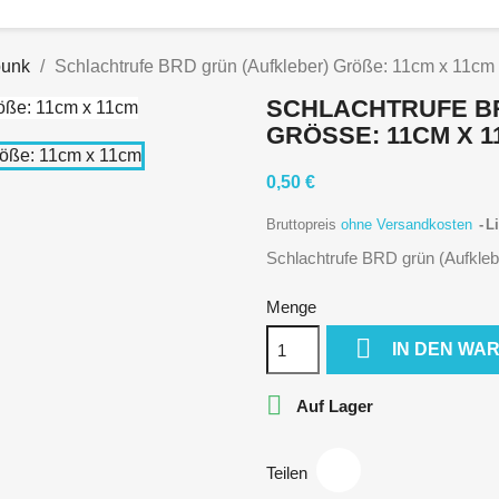
punk
Schlachtrufe BRD grün (Aufkleber) Größe: 11cm x 11cm
SCHLACHTRUFE B
GRÖSSE: 11CM X 11
0,50 €
Bruttopreis
ohne Versandkosten
Li
Schlachtrufe BRD grün (Aufkle
Menge

IN DEN WA

Auf Lager
Teilen