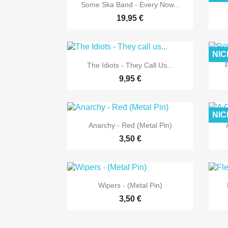

Vorschau
Some Ska Band - Every Now...
19,95 €
NIC

Vorschau
The Idiots - They Call Us...
9,95 €
NIC

Vorschau
Anarchy - Red (Metal Pin)
3,50 €

Vorschau
Wipers - (Metal Pin)
3,50 €