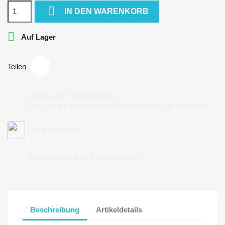

IN DEN WARENKORB

Auf Lager
Teilen
Lieferung & Versandkosten
Der Versand ist ab einen Warenwert von 50€ kostenlos!
Bezahlungsarten
Probleme mit dem Bestellvorgang?
Beschreibung
Artikeldetails