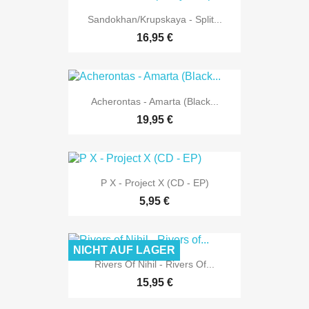
Sandokhan/Krupskaya - Split...
16,95 €
Acherontas - Amarta (Black...
19,95 €
P X - Project X (CD - EP)
5,95 €
NICHT AUF LAGER
Rivers Of Nihil - Rivers Of...
15,95 €