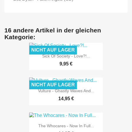
16 andere Artikel in der gleichen
Kategorie:
NICHT AUF LAGER
Sick Of Society - Love?!...
9,95 €
NICHT AUF LAGER
Vulture - Ghastly Waves And...
14,95 €
The Whocares - Now In Full...