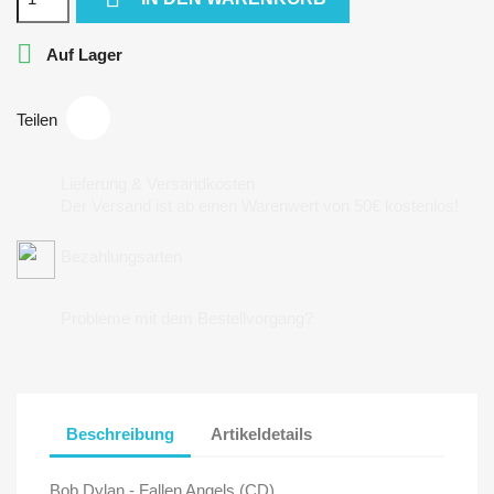

Auf Lager
Teilen
Lieferung & Versandkosten
Der Versand ist ab einen Warenwert von 50€ kostenlos!
Bezahlungsarten
Probleme mit dem Bestellvorgang?
Beschreibung
Artikeldetails
Bob Dylan - Fallen Angels (CD)