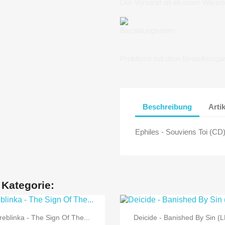
Der Versand ist ab einen Waren
Bezahlungsarten
Probleme mit dem Bestellvorga
Beschreibung
Arti
Ephiles - Souviens Toi (CD
 Kategorie:


Vorschau
Vorschau
reblinka - The Sign Of The...
Deicide - Banished By Sin (L