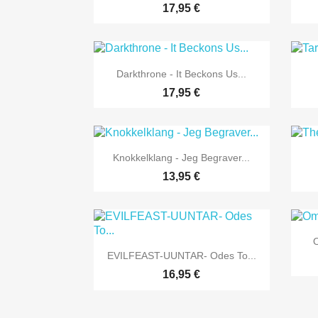
17,95 €

Vorschau
Darkthrone - It Beckons Us...
17,95 €

Vorschau
Knokkelklang - Jeg Begraver...
13,95 €
O

Vorschau
EVILFEAST-UUNTAR- Odes To...
16,95 €