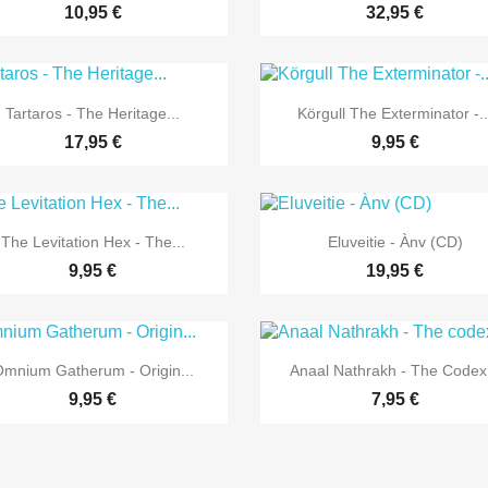
10,95 €
32,95 €


Vorschau
Vorschau
Tartaros - The Heritage...
Körgull The Exterminator -..
17,95 €
9,95 €


Vorschau
Vorschau
The Levitation Hex - The...
Eluveitie - Ànv (CD)
9,95 €
19,95 €


Vorschau
Vorschau
mnium Gatherum - Origin...
Anaal Nathrakh - The Codex.
9,95 €
7,95 €