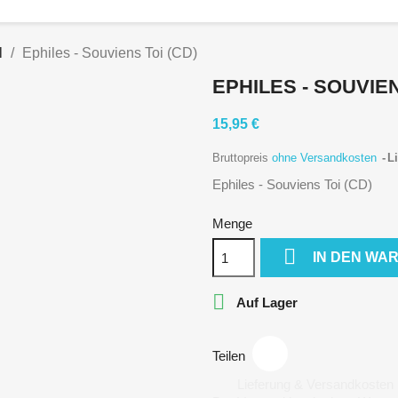
l
Ephiles - Souviens Toi (CD)
EPHILES - SOUVIEN
15,95 €
Bruttopreis
ohne Versandkosten
Li
Ephiles - Souviens Toi (CD)
Menge

IN DEN WA

Auf Lager
Teilen
Lieferung & Versandkosten