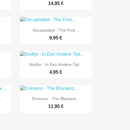
14,95 €

Vorschau
.
Decapitated - The First...
9,95 €

Vorschau
Nodfyr - In Een Andere Tijd...
4,95 €

Vorschau
..
Eminenz - The Blackest...
11,95 €