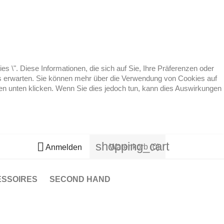
 \". Diese Informationen, die sich auf Sie, Ihre Präferenzen oder
 es erwarten. Sie können mehr über die Verwendung von Cookies auf
ten unten klicken. Wenn Sie dies jedoch tun, kann dies Auswirkungen
shopping_cart

Warenkorb
(0)
Anmelden
ESSOIRES
SECOND HAND