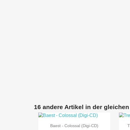
16 andere Artikel in der gleichen

Vorschau
Baest - Colossal (Digi-CD)
T