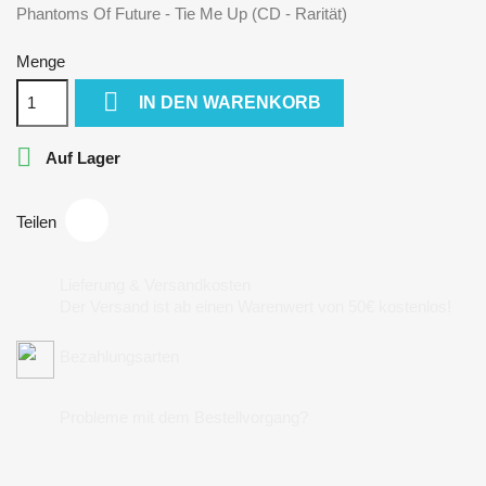
Phantoms Of Future - Tie Me Up (CD - Rarität)
Menge

IN DEN WARENKORB

Auf Lager
Teilen
Lieferung & Versandkosten
Der Versand ist ab einen Warenwert von 50€ kostenlos!
Bezahlungsarten
Probleme mit dem Bestellvorgang?