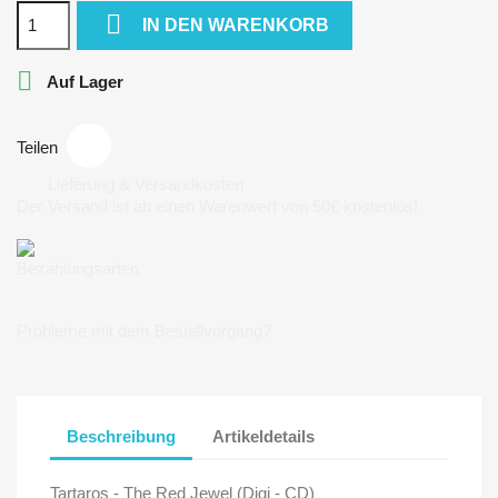

IN DEN WARENKORB

Auf Lager
Teilen
Lieferung & Versandkosten
Der Versand ist ab einen Warenwert von 50€ kostenlos!
Bezahlungsarten
Probleme mit dem Bestellvorgang?
Beschreibung
Artikeldetails
Tartaros - The Red Jewel (Digi - CD)