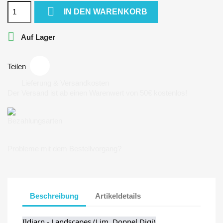

IN DEN WARENKORB

Auf Lager
Teilen
Lieferung & Versandkosten
Der Versand ist ab einen Warenwert von 50€ kostenlos!
Bezahlungsarten
Probleme mit dem Bestellvorgang?
Beschreibung
Artikeldetails
Ildjarn - Landscapes (Lim. Doppel Digi)