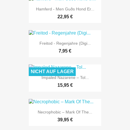
Hamferd - Men Guðs Hond Er...
22,95 €
Freitod - Regenjahre (Digi...
7,95 €
NICHT AUF LAGER
Impaled Nazarene ‎– Tol...
15,95 €
Necrophobic ‎– Mark Of The...
39,95 €