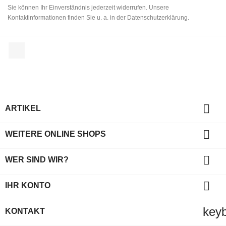
Sie können Ihr Einverständnis jederzeit widerrufen. Unsere
Kontaktinformationen finden Sie u. a. in der Datenschutzerklärung.
Facebook

ARTIKEL

WEITERE ONLINE SHOPS

WER SIND WIR?

IHR KONTO
key
KONTAKT