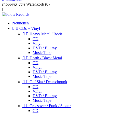
shopping_cart
Warenkorb
(0)

Neuheiten


CDs + Vinyl


Heavy Metal / Rock
CD
Vinyl
DVD / Blu ray
Music Tape


Death / Black Metal
CD
Vinyl
DVD / Blu ray
Music Tape


Oi / Ska / Deutschpunk
CD
Vinyl
DVD / Blu ray
Music Tape


Crossover / Punk / Stoner
CD