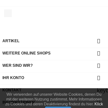
Facebook

ARTIKEL

WEITERE ONLINE SHOPS

WER SIND WIR?

IHR KONTO
key
KONTAKT
Wir verwenden auf unserer Website Cookies, denen Du
mit der weiteren Nutzung zustimmst. Mehr Informationen

INFORMATIONEN
zu Cookies und deren Deaktivierung findest du hier.
Klick