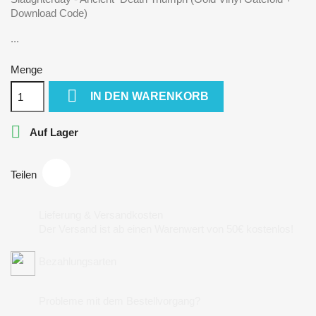
Download Code)
...
Menge

IN DEN WARENKORB

Auf Lager
Teilen
Lieferung & Versandkosten
Der Versand ist ab einen Warenwert von 50€ kostenlos!
Bezahlungsarten
Probleme mit dem Bestellvorgang?