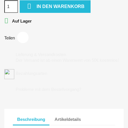

IN DEN WARENKORB

Auf Lager
Teilen
Lieferung & Versandkosten
Der Versand ist ab einen Warenwert von 50€ kostenlos!
Bezahlungsarten
Probleme mit dem Bestellvorgang?
Beschreibung
Artikeldetails