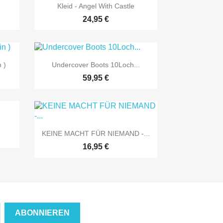

Vorschau
Kleid - Angel With Castle
24,95 €

Vorschau
 )
Undercover Boots 10Loch...
59,95 €

Vorschau
KEINE MACHT FÜR NIEMAND -...
16,95 €