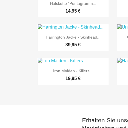

Vorschau
Halskette "Pentagramm...
14,95 €

Vorschau
Harrington Jacke - Skinhead...
39,95 €

Vorschau
Iron Maiden - Killers...
19,95 €
Erhalten Sie uns