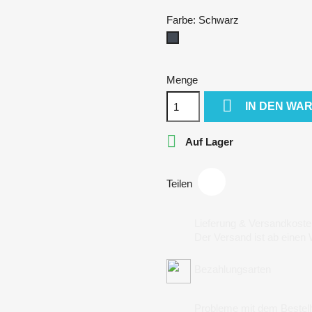
Farbe: Schwarz
Schwarz
Menge

IN DEN WA

Auf Lager
Teilen
Lieferung & Versandkoste
Der Versand ist ab einen
Bezahlungsarten
Probleme mit dem Bestel