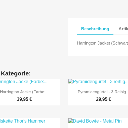
Beschreibung
Arti
Harrington Jacket (Schwar
 Kategorie:


Vorschau
Vorschau
Harrington Jacke (Farbe:...
Pyramidengürtel - 3 Reihig..
39,95 €
29,95 €