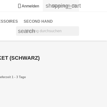
shopping_cart

Warenkorb
(0)
Anmelden
ESSOIRES
SECOND HAND
search
ET (SCHWARZ)
eferzeit 1 - 3 Tage