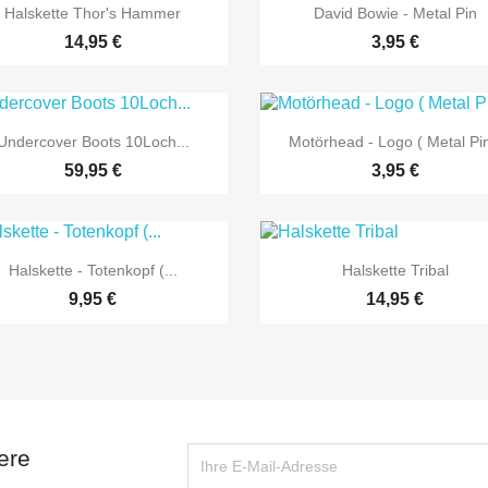


Vorschau
Vorschau
Halskette Thor's Hammer
David Bowie - Metal Pin
14,95 €
3,95 €


Vorschau
Vorschau
Undercover Boots 10Loch...
Motörhead - Logo ( Metal Pin
59,95 €
3,95 €


Vorschau
Vorschau
Halskette - Totenkopf (...
Halskette Tribal
9,95 €
14,95 €
ere