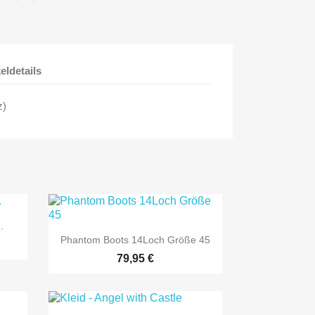
keldetails
z)
.

Vorschau
Phantom Boots 14Loch Größe 45
79,95 €