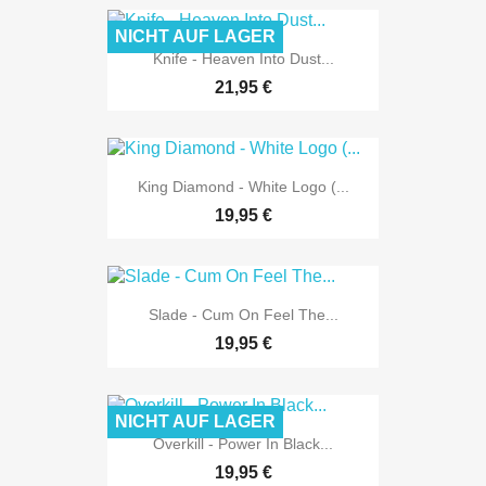
NICHT AUF LAGER
Knife - Heaven Into Dust...
21,95 €
King Diamond - White Logo (...
19,95 €
Slade - Cum On Feel The...
19,95 €
NICHT AUF LAGER
Overkill - Power In Black...
19,95 €