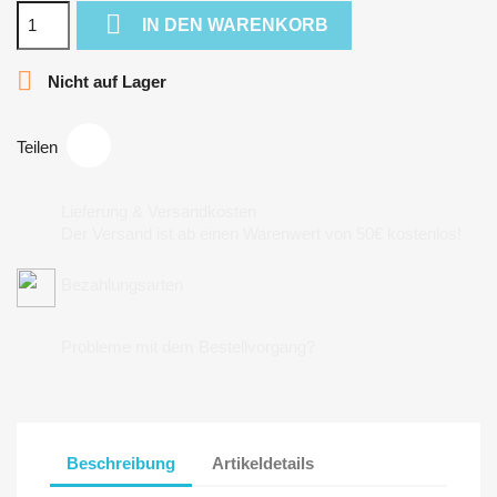

IN DEN WARENKORB

Nicht auf Lager
Teilen
Lieferung & Versandkosten
Der Versand ist ab einen Warenwert von 50€ kostenlos!
Bezahlungsarten
Probleme mit dem Bestellvorgang?
Beschreibung
Artikeldetails