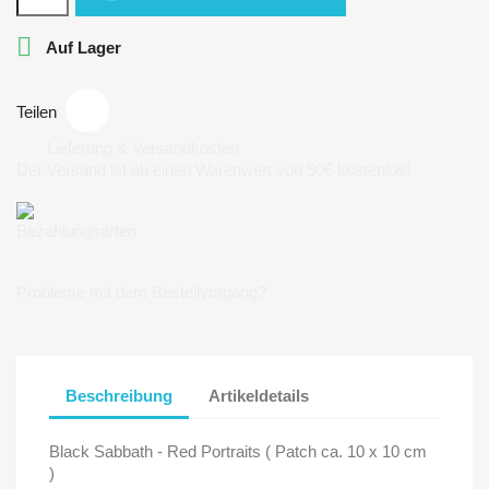

Auf Lager
Teilen
Lieferung & Versandkosten
Der Versand ist ab einen Warenwert von 50€ kostenlos!
Bezahlungsarten
Probleme mit dem Bestellvorgang?
Beschreibung
Artikeldetails
Black Sabbath - Red Portraits ( Patch ca. 10 x 10 cm
)