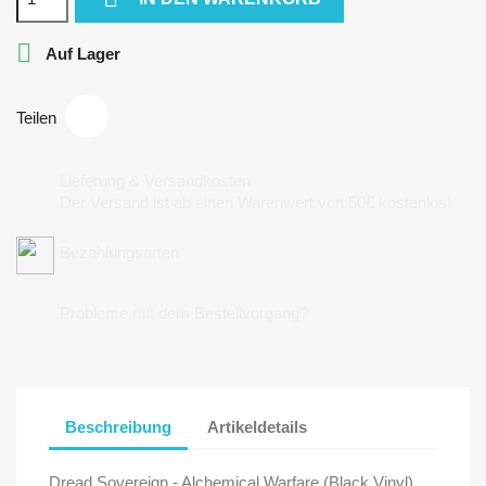

Auf Lager
Teilen
Lieferung & Versandkosten
Der Versand ist ab einen Warenwert von 50€ kostenlos!
Bezahlungsarten
Probleme mit dem Bestellvorgang?
Beschreibung
Artikeldetails
Dread Sovereign - Alchemical Warfare (Black Vinyl)