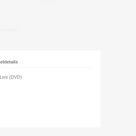
lvorgang?
keldetails
 Live (DVD)