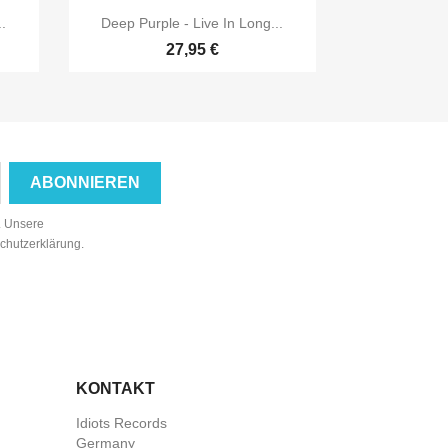

Vorschau
.
Deep Purple - Live In Long...
27,95 €
n. Unsere
schutzerklärung.
KONTAKT
Idiots Records
Germany