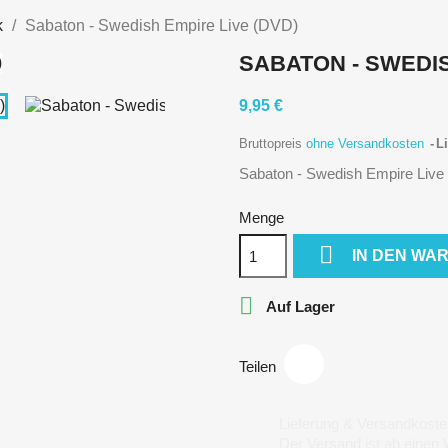
k
Sabaton - Swedish Empire Live (DVD)
SABATON - SWEDIS
9,95 €
Bruttopreis
ohne Versandkosten
Li
Sabaton - Swedish Empire Live
Menge

IN DEN WA

Auf Lager
Teilen
Lieferung & Versandkoste
Der Versand ist ab einen