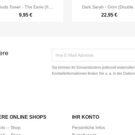


Vorschau
Vorschau
ods Tower - The Eerie (II....
Dark Sarah - Grim (Double..
9,95 €
22,95 €
ere
Sie können Ihr Einverständnis jederzeit widerrufe
Kontaktinformationen finden Sie u. a. in der Daten
ERE ONLINE SHOPS
IHR KONTO
ots -- Shop
Persönliche Infos
ieb -- Shop
Bestellungen