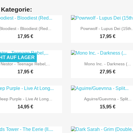
 Kategorie:


Vorschau
Vorschau
Bloodiest - Bloodiest (Red...
Powrwolf - Lupus Dei (15th..
17,95 €
17,95 €
HT AUF LAGER


Vorschau
Vorschau
Nestor - Teenage Rebel,...
Mono Inc. - Darkness (...
17,95 €
27,95 €


Vorschau
Vorschau
Deep Purple - Live At Long...
Aguirre/Guevnna - Split...
14,95 €
15,95 €