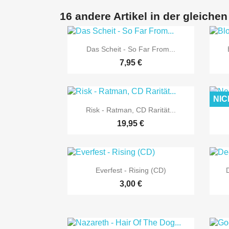
16 andere Artikel in der gleichen

Vorschau
Das Scheit - So Far From...
7,95 €
NIC

Vorschau
Risk - Ratman, CD Rarität...
19,95 €

Vorschau
Everfest - Rising (CD)
3,00 €