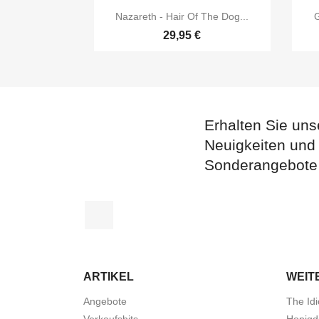

Vorschau
Nazareth - Hair Of The Dog...
G
29,95 €
Erhalten Sie uns
Neuigkeiten und
Sonderangebote
Facebook
ARTIKEL
WEIT
Angebote
The Idi
Verkaufshits
Honigd