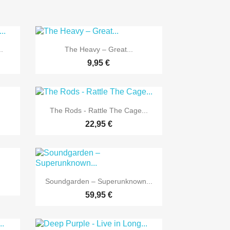

Vorschau
.
The Heavy ‎– Great...
9,95 €

Vorschau
The Rods - Rattle The Cage...
22,95 €

Vorschau
Soundgarden – Superunknown...
59,95 €