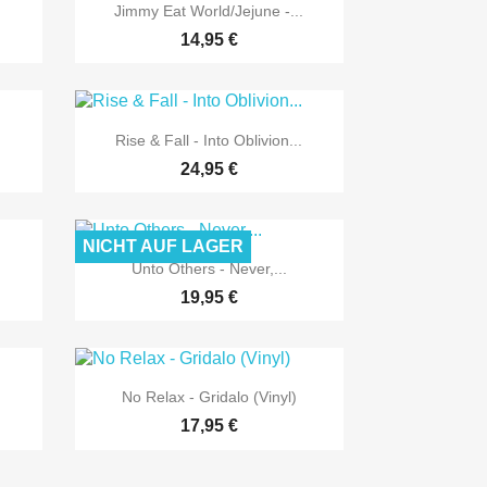

Vorschau
Jimmy Eat World/Jejune -...
14,95 €

Vorschau
.
Rise & Fall - Into Oblivion...
24,95 €
NICHT AUF LAGER

Vorschau
.
Unto Others - Never,...
19,95 €

Vorschau
No Relax - Gridalo (Vinyl)
17,95 €