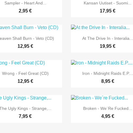


Vorschau
Vorschau
Sampler - Heart And...
Kansan Uutiset - Suomi...
2,95 €
17,95 €


Vorschau
Vorschau
eaven Shall Burn - Veto (CD)
At The Drive In - Interalia..
12,95 €
19,95 €


Vorschau
Vorschau
Wrong - Feel Great (CD)
Iron - Midnight Raids E.P...
12,95 €
8,95 €


Vorschau
Vorschau
The Ugly Kings - Strange,...
Broken - We´re Fucked...
7,95 €
4,95 €