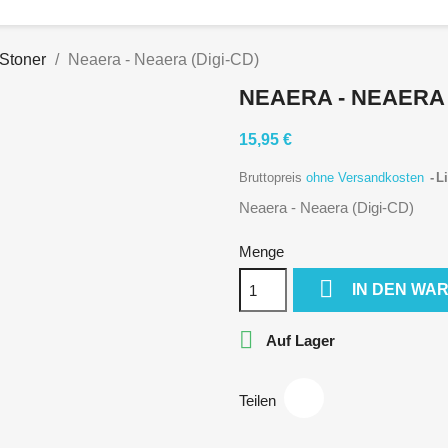
 Stoner
Neaera - Neaera (Digi-CD)
NEAERA - NEAERA 
15,95 €
Bruttopreis
ohne Versandkosten
Li
Neaera - Neaera (Digi-CD)
Menge

IN DEN WA

Auf Lager
Teilen