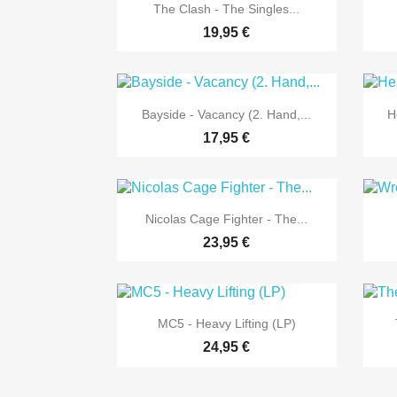

Vorschau
The Clash - The Singles...
19,95 €

Vorschau
Bayside - Vacancy (2. Hand,...
H
17,95 €

Vorschau
Nicolas Cage Fighter - The...
23,95 €

Vorschau
MC5 - Heavy Lifting (LP)
24,95 €