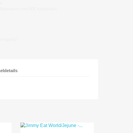
n
 Warenwert von 50€ kostenlos!
lvorgang?
keldetails