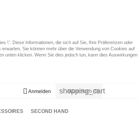
 \". Diese Informationen, die sich auf Sie, Ihre Präferenzen oder
 es erwarten. Sie können mehr über die Verwendung von Cookies auf
ten unten klicken. Wenn Sie dies jedoch tun, kann dies Auswirkungen
shopping_cart

Warenkorb
(0)
Anmelden
ESSOIRES
SECOND HAND