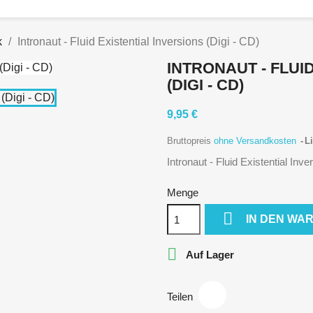
k
Intronaut - Fluid Existential Inversions (Digi - CD)
INTRONAUT - FLUI
(DIGI - CD)
9,95 €
Bruttopreis
ohne Versandkosten
Li
Intronaut - Fluid Existential Inve
Menge

IN DEN WA

Auf Lager
Teilen