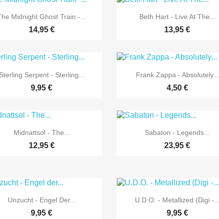


Vorschau
Vorschau
The Midnight Ghost Train -...
Beth Hart - Live At The...
14,95 €
13,95 €


Vorschau
Vorschau
Sterling Serpent - Sterling...
Frank Zappa - Absolutely...
9,95 €
4,50 €


Vorschau
Vorschau
Midnattsol - The...
Sabaton - Legends...
12,95 €
23,95 €


Vorschau
Vorschau
Unzucht - Engel Der...
U.D.O. - Metallized (Digi -..
9,95 €
9,95 €