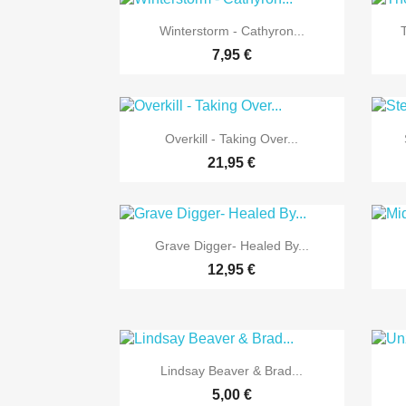

Vorschau
Winterstorm - Cathyron...
7,95 €

Vorschau
Overkill - Taking Over...
21,95 €

Vorschau
Grave Digger- Healed By...
12,95 €

Vorschau
Lindsay Beaver & Brad...
5,00 €