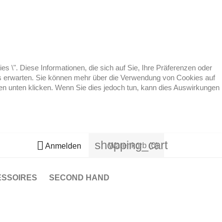
 \". Diese Informationen, die sich auf Sie, Ihre Präferenzen oder
 es erwarten. Sie können mehr über die Verwendung von Cookies auf
ten unten klicken. Wenn Sie dies jedoch tun, kann dies Auswirkungen
shopping_cart

Warenkorb
(0)
Anmelden
ESSOIRES
SECOND HAND