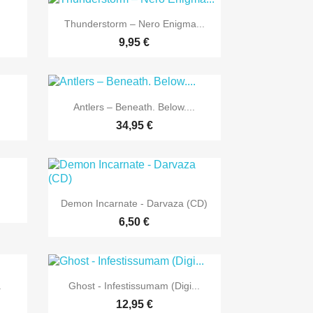

Vorschau
Thunderstorm – Nero Enigma...
9,95 €

Vorschau
Antlers – Beneath. Below....
34,95 €

Vorschau
Demon Incarnate - Darvaza (CD)
6,50 €

Vorschau
.
Ghost - Infestissumam (Digi...
12,95 €