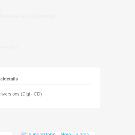
n
 Warenwert von 50€ kostenlos!
lvorgang?
keldetails
 Inversions (Digi - CD)