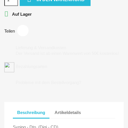

Auf Lager
Teilen
Lieferung & Versandkosten
Der Versand ist ab einen Warenwert von 50€ kostenlos!
Bezahlungsarten
Probleme mit dem Bestellvorgang?
Beschreibung
Artikeldetails
Syning - Dto. (Digi - CD)