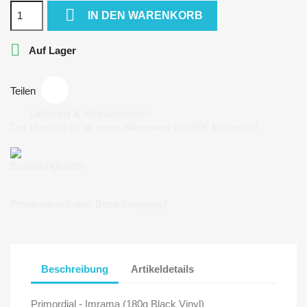

IN DEN WARENKORB

Auf Lager
Teilen
Lieferung & Versandkosten
Der Versand ist ab einen Warenwert von 50€ kostenlos!
Bezahlungsarten
Probleme mit dem Bestellvorgang?
Beschreibung
Artikeldetails
Primordial - Imrama (180g Black Vinyl)