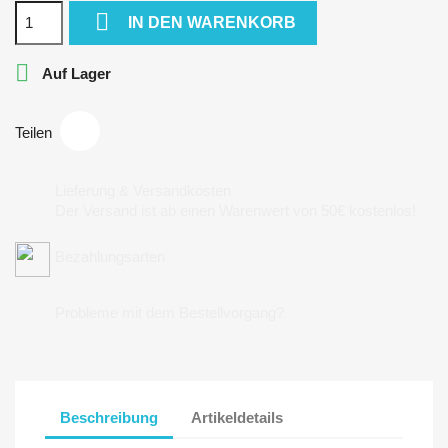

IN DEN WARENKORB

Auf Lager
Teilen
Lieferung & Versandkosten
Der Versand ist ab einen Warenwert von 50€ kostenlos!
Bezahlungsarten
Probleme mit dem Bestellvorgang?
Beschreibung
Artikeldetails