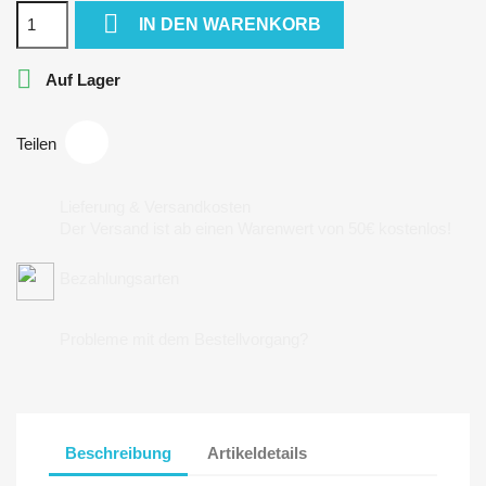

IN DEN WARENKORB

Auf Lager
Teilen
Lieferung & Versandkosten
Der Versand ist ab einen Warenwert von 50€ kostenlos!
Bezahlungsarten
Probleme mit dem Bestellvorgang?
Beschreibung
Artikeldetails