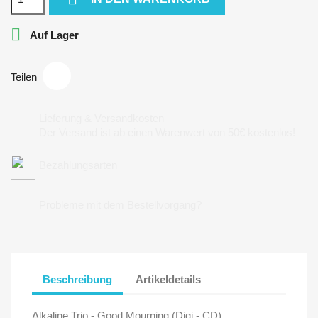

Auf Lager
Teilen
Lieferung & Versandkosten
Der Versand ist ab einen Warenwert von 50€ kostenlos!
Bezahlungsarten
Probleme mit dem Bestellvorgang?
Beschreibung
Artikeldetails
Alkaline Trio - Good Mourning (Digi - CD)