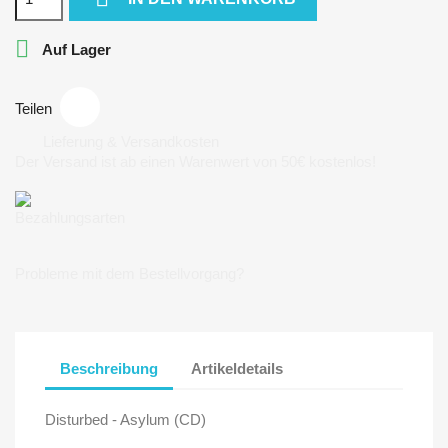

Auf Lager
Teilen
Lieferung & Versandkosten
Der Versand ist ab einen Warenwert von 50€ kostenlos!
Bezahlungsarten
Probleme mit dem Bestellvorgang?
Beschreibung
Artikeldetails
Disturbed - Asylum (CD)