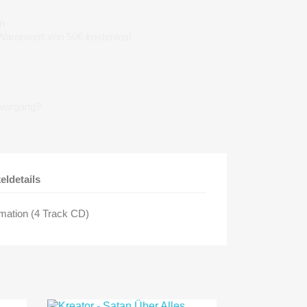
n
 Warenwert von 50€ kostenlos!
lvorgang?
keldetails
mation (4 Track CD)