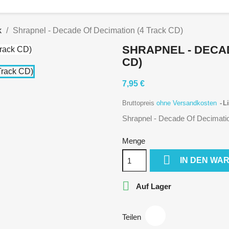
k
Shrapnel - Decade Of Decimation (4 Track CD)
SHRAPNEL - DECAD
CD)
7,95 €
Bruttopreis
ohne Versandkosten
Li
Shrapnel - Decade Of Decimati
Menge

IN DEN WA

Auf Lager
Teilen