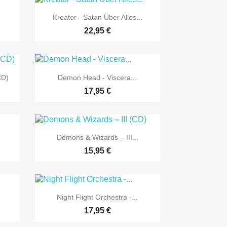

Vorschau
Kreator - Satan Über Alles...
22,95 €

Vorschau
CD)
Demon Head - Viscera...
17,95 €

Vorschau
Demons & Wizards – III...
15,95 €

Vorschau
Night Flight Orchestra -...
17,95 €