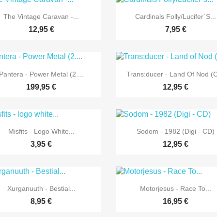


Vorschau
Vorschau
The Vintage Caravan -...
Cardinals Folly/Lucifer´s...
12,95 €
7,95 €


Vorschau
Vorschau
Pantera - Power Metal (2....
Trans:ducer - Land Of Nod (
199,95 €
12,95 €


Vorschau
Vorschau
Misfits - Logo White...
Sodom - 1982 (Digi - CD)
3,95 €
12,95 €


Vorschau
Vorschau
Xurganuuth - Bestial...
Motorjesus - Race To...
8,95 €
16,95 €