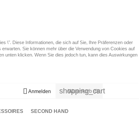
 \". Diese Informationen, die sich auf Sie, Ihre Präferenzen oder
 es erwarten. Sie können mehr über die Verwendung von Cookies auf
ten unten klicken. Wenn Sie dies jedoch tun, kann dies Auswirkungen
shopping_cart

Warenkorb
(0)
Anmelden
ESSOIRES
SECOND HAND