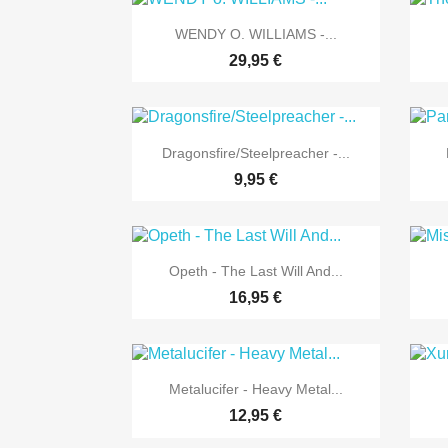

Vorschau
WENDY O. WILLIAMS -...
29,95 €

Vorschau
Dragonsfire/Steelpreacher -...
9,95 €

Vorschau
Opeth - The Last Will And...
16,95 €

Vorschau
Metalucifer - Heavy Metal...
12,95 €