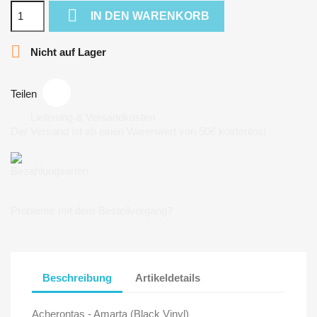

IN DEN WARENKORB

Nicht auf Lager
Teilen
Lieferung & Versandkosten
Der Versand ist ab einen Warenwert von 50€ kostenlos!
Bezahlungsarten
Probleme mit dem Bestellvorgang?
Beschreibung
Artikeldetails
Acherontas - Amarta (Black Vinyl)