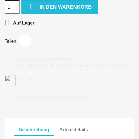

IN DEN WARENKORB

Auf Lager
Teilen
Lieferung & Versandkosten
Der Versand ist ab einen Warenwert von 50€ kostenlos!
Bezahlungsarten
Probleme mit dem Bestellvorgang?
Beschreibung
Artikeldetails