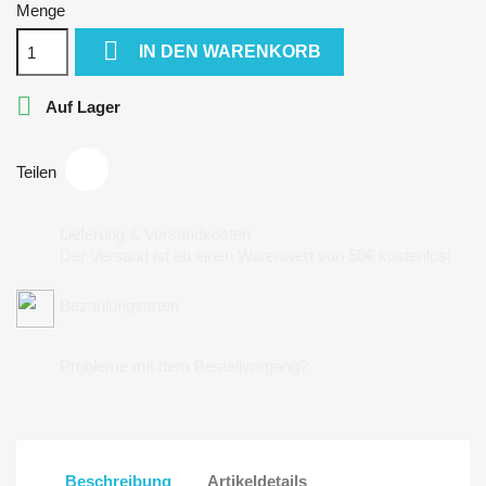
Menge

IN DEN WARENKORB

Auf Lager
Teilen
Lieferung & Versandkosten
Der Versand ist ab einen Warenwert von 50€ kostenlos!
Bezahlungsarten
Probleme mit dem Bestellvorgang?
Beschreibung
Artikeldetails