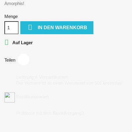
Amorphis!
Menge

IN DEN WARENKORB

Auf Lager
Teilen
Lieferung & Versandkosten
Der Versand ist ab einen Warenwert von 50€ kostenlos!
Bezahlungsarten
Probleme mit dem Bestellvorgang?