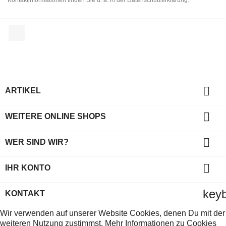
Kontaktinformationen finden Sie u. a. in der Datenschutzerklärung.
Facebook

ARTIKEL

WEITERE ONLINE SHOPS

WER SIND WIR?

IHR KONTO
key
KONTAKT
Wir verwenden auf unserer Website Cookies, denen Du mit der
weiteren Nutzung zustimmst. Mehr Informationen zu Cookies