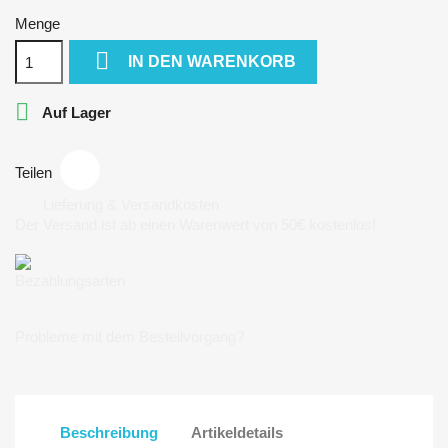
Menge

IN DEN WARENKORB

Auf Lager
Teilen
Lieferung & Versandkosten
Der Versand ist ab einen Warenwert von 50€ kostenlos!
Bezahlungsarten
Probleme mit dem Bestellvorgang?
Beschreibung
Artikeldetails